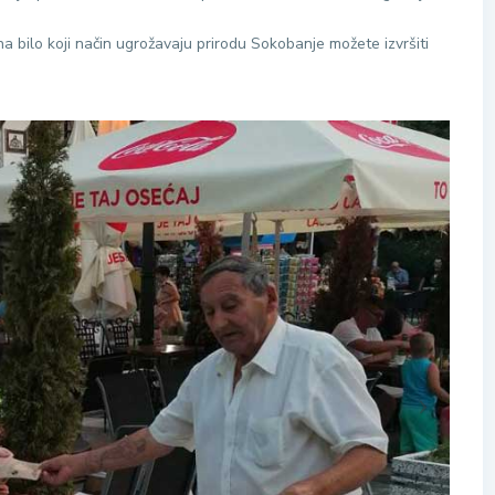
i na bilo koji način ugrožavaju prirodu Sokobanje možete izvršiti