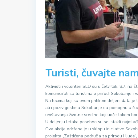
Turisti, čuvajte nam
Aktivisti i volonteri SED su u četvrtak, 8.7. n
komunicirali sa turistima o prirodi Sokobanje i 
Na lecima koji su ovom prilikom deljeni data je
ali i poziv gostima Sokobanje da pomognu u čuvan
uništavanja životne sredine koji uoče tokom bor
U deljenju letaka posebno su se istakli najmlađ
Ova akcija održana je u sklopu inicijative Soko
projekta „Zaštićena područja za prirodu i ljud