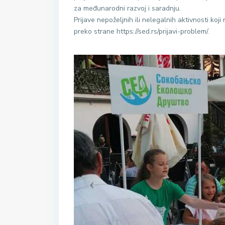
za međunarodni razvoj i saradnju.
Prijave nepoželjnih ili nelegalnih aktivnosti koj
preko strane https://sed.rs/prijavi-problem/.