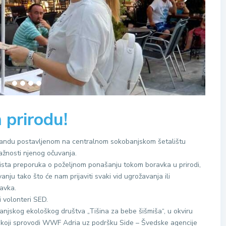
 prirodu!
a štandu postavljenom na centralnom sokobanjskom šetalištu
važnosti njenog očuvanja.
 lista preporuka o poželjnom ponašanju tokom boravka u prirodi,
ju tako što će nam prijaviti svaki vid ugrožavanja ili
avka.
i volonteri SED.
banjskog ekološkog društva „Tišina za bebe šišmiša“, u okviru
e“, koji sprovodi WWF Adria uz podršku Side – Švedske agencije