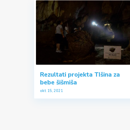
Rezultati projekta TIšina za
bebe šišmiša
okt 15, 2021