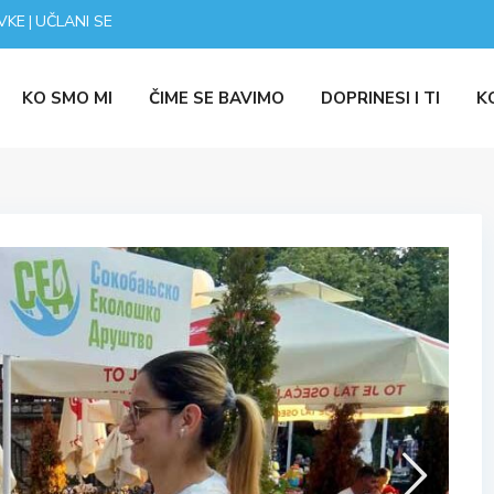
VKE
UČLANI SE
|
KO SMO MI
ČIME SE BAVIMO
DOPRINESI I TI
K