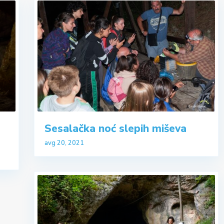
Sesalačka noć slepih miševa
avg 20, 2021