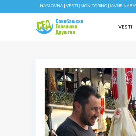
NASLOVNA
VESTI
MONITORING
JAVNE NABA
|
|
|
VESTI