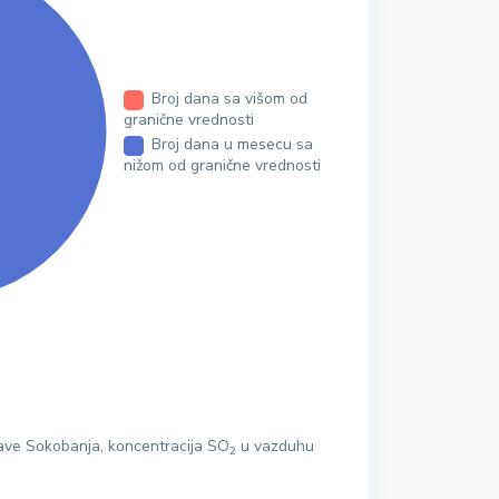
Broj dana sa višom od
granične vrednosti
Broj dana u mesecu sa
nižom od granične vrednosti
ave Sokobanja, koncentracija SO
u vazduhu
2