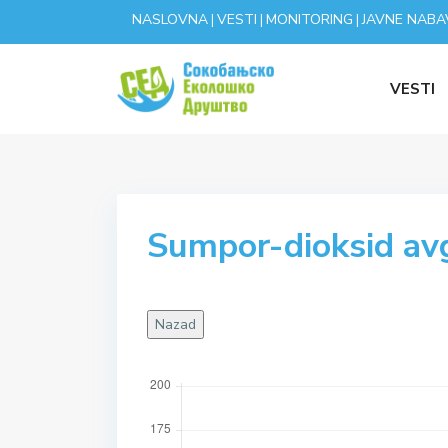
NASLOVNA
VESTI
MONITORING
JAVNE NABA
|
|
|
VESTI
Sumpor-dioksid av