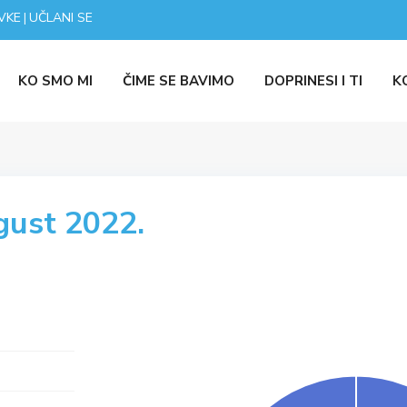
VKE
UČLANI SE
|
KO SMO MI
ČIME SE BAVIMO
DOPRINESI I TI
K
gust 2022.