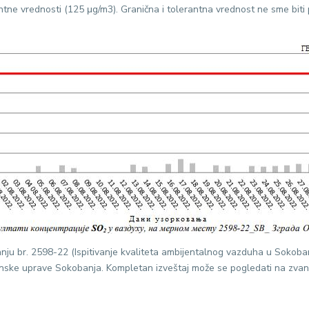
ntne vrednosti (125 μg/m3). Granična i tolerantna vrednost ne sme biti
vanju br. 2598-22 (Ispitivanje kvaliteta ambijentalnog vazduha u Sokobanji
tinske uprave Sokobanja. Kompletan izveštaj može se pogledati na zvani