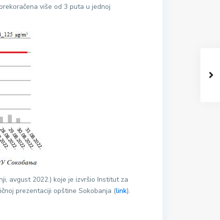
 prekoračena više od 3 puta u jednoj
, avgust 2022.) koje je izvršio Institut za
čnoj prezentaciji opštine Sokobanja (
link
).