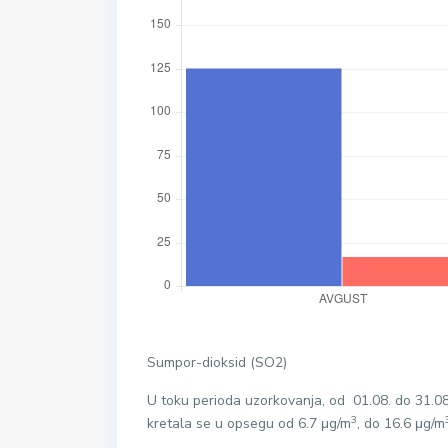
Sumpor-dioksid (SO2)
U toku perioda uzorkovanja, od 01.08. do 31.
3
kretala se u opsegu od 6.7 μg/m
, do 16.6 μg/m