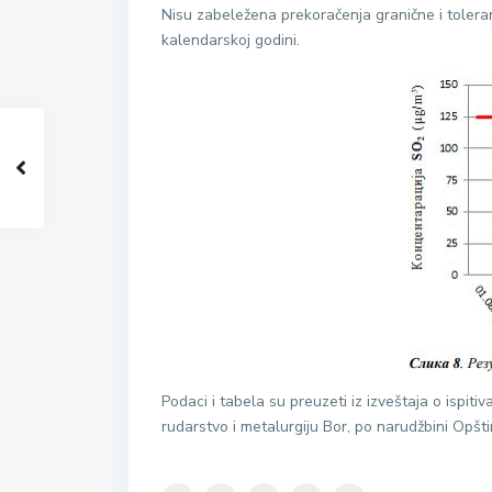
Nisu zabeležena prekoračenja granične i tolera
kalendarskoj godini.
Podaci i tabela su preuzeti iz izveštaja o ispiti
rudarstvo i metalurgiju Bor, po narudžbini Opš