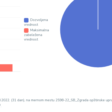
Dozvoljena
vrednost
Maksimalna
zabeležena
vrednost
08.2022. (31 dan), na mernom mestu 2598-22_SB_Zgrada opštinske upr
3
.