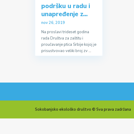
podršku u radu i
unapređenje z...
nov 26, 2019
Na proslavi trideset godina
rada Društva za zaštitu i
proučavanje ptica Srbije kojoj je
prisustvovao veliki broj zv
...
Sokobanjsko ekološko društvo © Sva prava zadržana