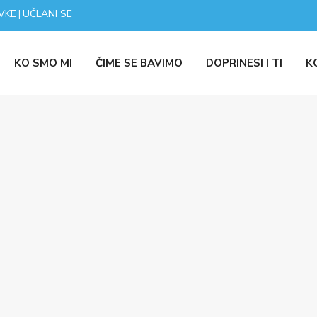
VKE
UČLANI SE
|
KO SMO MI
ČIME SE BAVIMO
DOPRINESI I TI
K